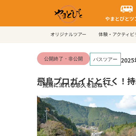
内
容
やまとびとツ
を
ス
オリジナルツアー
体験・アクティビ
キ
ッ
プ
公開終了・非公開
202
バスツアー
飛鳥プロガイドと行く！持
～飛鳥に流れる悠久を訪ねて～