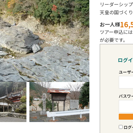
リーダーシップ
天皇の国づくり
16,
お一人様
ツアー申込には
が必要です。
ログイ
ユーザ
パスワ
ログ