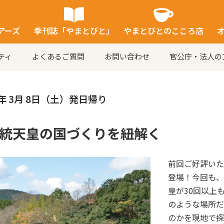
アーズ
季刊誌「やまとびと」
やまとびとのこころ店
ティ
よくあるご質問
お問い合わせ
官公庁・法人の
5年 3月 8日（土）発
日帰り
統天皇の国づくりを紐解く
前回ご好評いた
登場！今回も、
皇が30回以上
のような場所だ
のかを現地で探