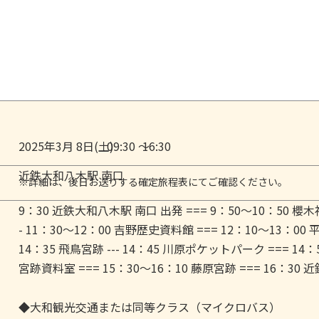
2025年3月 8日(土)
09:30 ～
16:30
近鉄大和八木駅 南口
※詳細は、後日お送りする確定旅程表にてご確認ください。
9：30 近鉄大和八木駅 南口 出発 === 9：50～10：50 櫻木神
- 11：30～12：00 吉野歴史資料館 === 12：10～13：00
14：35 飛鳥宮跡 --- 14：45 川原ポケットパーク === 1
宮跡資料室 === 15：30～16：10 藤原宮跡 === 16：30
◆大和観光交通または同等クラス（マイクロバス）