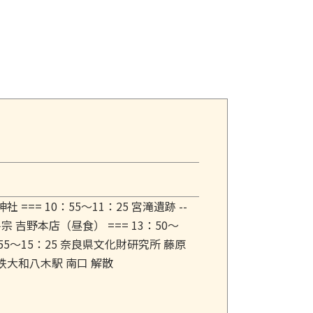
社 === 10：55～11：25 宮滝遺跡 --
 平宗 吉野本店（昼食） === 13：50～
4：55～15：25 奈良県文化財研究所 藤原
 近鉄大和八木駅 南口 解散