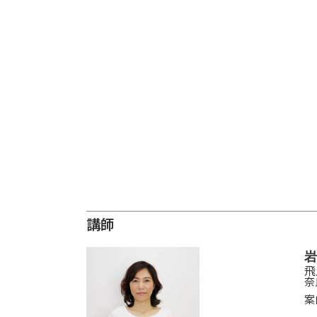
講師
岩
飛
奈
案