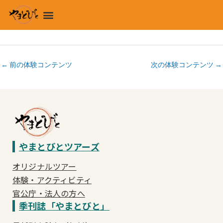
内
メ
容
ニ
を
ュ
ス
ー
キ
←
前の体験コンテンツ
次の体験コンテンツ
→
ッ
プ
やまとびとツアーズ
オリジナルツアー
体験・アクティビティ
官公庁・法人の方へ
季刊誌「やまとびと」