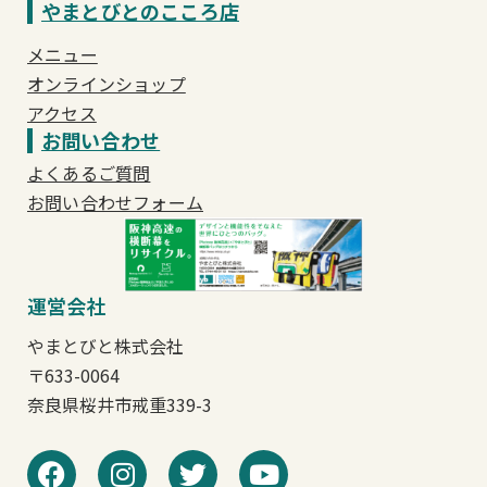
やまとびとのこころ店
メニュー
オンラインショップ
アクセス
お問い合わせ
よくあるご質問
お問い合わせフォーム
運営会社
やまとびと株式会社
〒633-0064
奈良県桜井市戒重339-3
F
I
T
Y