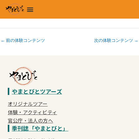
内
メ
容
ニ
を
ュ
ス
ー
キ
←
前の体験コンテンツ
次の体験コンテンツ
→
ッ
プ
やまとびとツアーズ
オリジナルツアー
体験・アクティビティ
官公庁・法人の方へ
季刊誌「やまとびと」