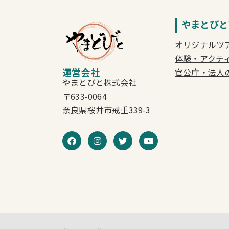
やまとびと
オリジナルツ
体験・アクテ
運営会社
官公庁・法人
やまとびと株式会社
〒633-0064
奈良県桜井市戒重339-3
F
I
T
Y
a
n
w
o
c
s
i
u
e
t
t
t
b
a
t
u
o
g
e
b
o
r
r
e
k
a
m