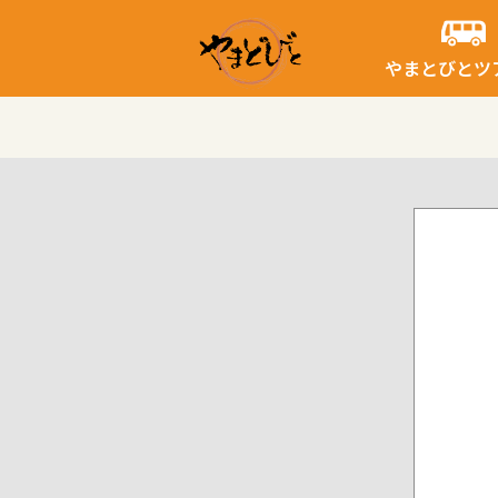
内
容
やまとびとツ
を
ス
キ
ッ
プ