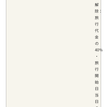
解
除：
旅
行
代
金
の
40％
・
旅
行
開
始
日
当
日