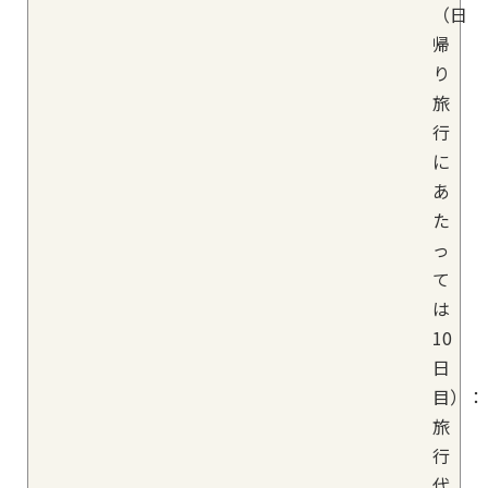
（日
帰
り
旅
行
に
あ
た
っ
て
は
10
日
目）：
旅
行
代