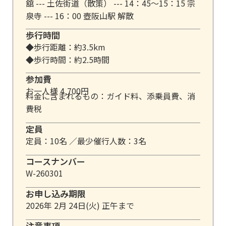
舘 --- 土佐街道（散策） --- 14：45～15：15 宗
泉寺 --- 16：00 壺阪山駅 解散
歩行時間
◆歩行距離：約3.5km
◆歩行時間：約2.5時間
参加費
お一人様 4,700円
料金に含まれるもの：ガイド料、添乗員費、消
費税
定員
定員：10名 ／
最少催行人数：3名
コースナンバー
W-260301
お申し込み期限
2026年 2月 24日(火) 正午まで
注意事項