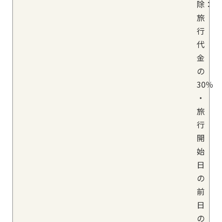
除：
旅
行
代
金
の
30％
・
旅
行
開
始
日
の
前
日
の