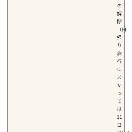
の
解
除
（日
帰
り
旅
行
に
あ
た
っ
て
は
11
日