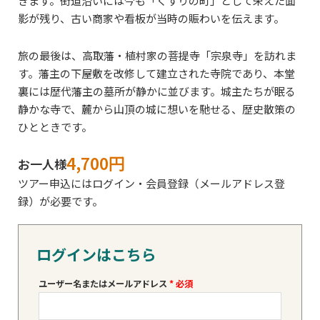
きます。街道沿いには今も「くすりの町」として栄えた面
影が残り、古い商家や看板が当時の賑わいを伝えます。
旅の最後は、高取藩・植村家の菩提寺「宗泉寺」を訪れま
す。藩主の下屋敷を改修して建立された寺院であり、本堂
裏には歴代藩主の墓所が静かに並びます。城主たちが眠る
静かな寺で、麓から山頂の城に想いを馳せる、歴史散策の
ひとときです。
4,700円
お一人様
ツアー申込にはログイン・会員登録（メールアドレス登
録）が必要です。
ログインはこちら
ユーザー名またはメールアドレス
*