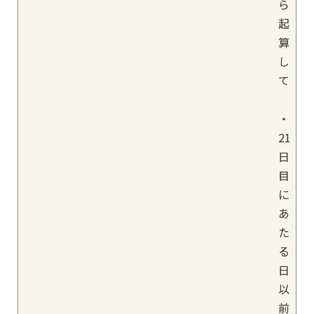
ら
起
算
し
て
・
21
日
目
に
あ
た
る
日
以
前