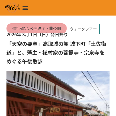
内
メ
容
ニ
を
ュ
ス
ー
催行確定
,
公開終了・非公開
キ
ウォークツアー
2026年 3月 1日（日）発
日帰り
ッ
プ
「天空の要塞」高取城の麓 城下町「土佐街
道」と、藩主・植村家の菩提寺・宗泉寺を
めぐる午後散歩