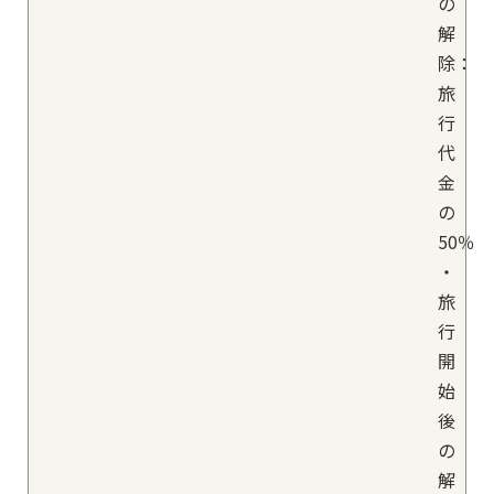
の
解
除：
旅
行
代
金
の
50％
・
旅
行
開
始
後
の
解