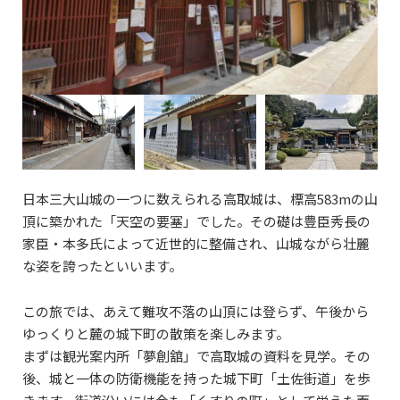
日本三大山城の一つに数えられる高取城は、標高583mの山
頂に築かれた「天空の要塞」でした。その礎は豊臣秀長の
家臣・本多氏によって近世的に整備され、山城ながら壮麗
な姿を誇ったといいます。
この旅では、あえて難攻不落の山頂には登らず、午後から
ゆっくりと麓の城下町の散策を楽しみます。
まずは観光案内所「夢創舘」で高取城の資料を見学。その
後、城と一体の防衛機能を持った城下町「土佐街道」を歩