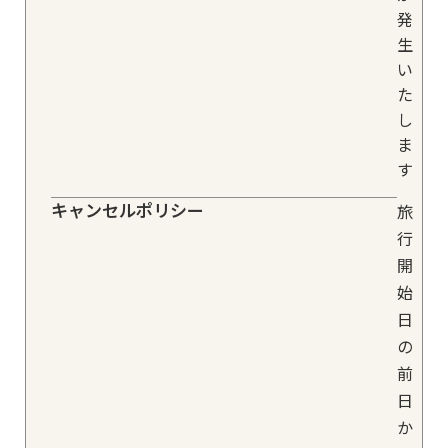
発
生
い
た
し
ま
す
キャンセルポリシー
旅
行
開
始
日
の
前
日
か