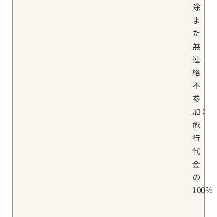
除
ま
た
無
連
絡
不
参
加：
旅
行
代
金
の
100％