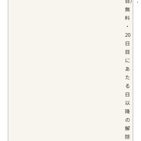
目）：
無
料
・
20
日
目
に
あ
た
る
日
以
降
の
解
除