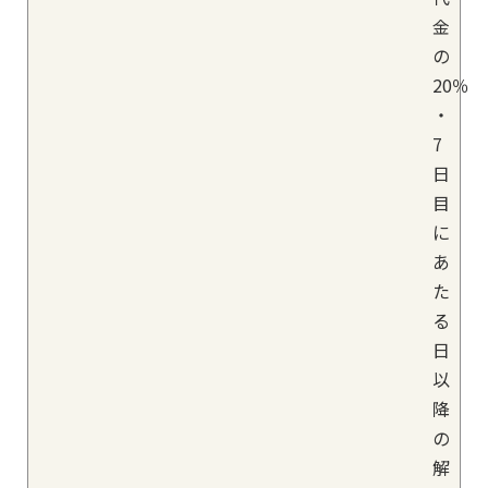
金
の
20％
・
7
日
目
に
あ
た
る
日
以
降
の
解