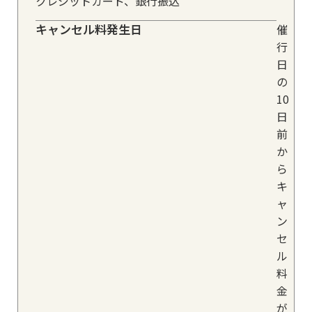
クレジットカード、銀行振込
キャンセル料発生日
催
行
日
の
10
日
前
か
ら
キ
ャ
ン
セ
ル
料
金
が